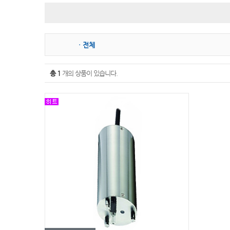
슬러지계면계
분광광도계
이온측정기
필터광도계
· 전체
굴절계
비중계
총 1
개의 상품이 있습니다.