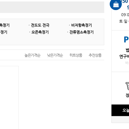
050
ACCURATE
PTE
09:
토·일
 측정기
· 전도도 전극
· 비저항측정기
측정기
· 오존측정기
· 잔류염소측정기
높은가격순
낮은가격순
히트상품
추천상품
연구
바
오늘