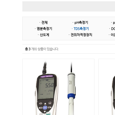
ISTEK
AND
ATAGO
CAS(카스)
· 전체
· pH측정기
·
· 염분측정기
· TDS측정기
· 
· 산도계
· 전위차적정장치
· 
총 3
개의 상품이 있습니다.