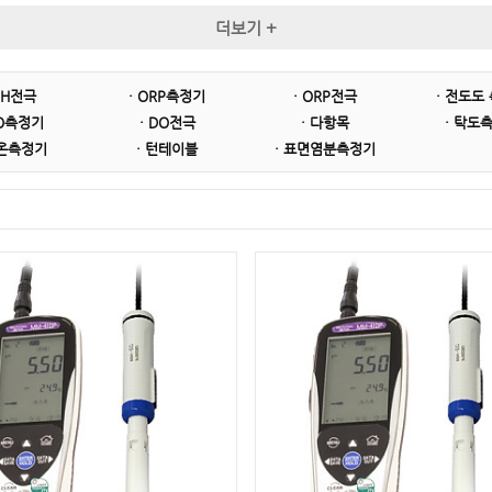
SUPMEA
NASCO(Whirl-Pak)
HORIBA
더보기 +
Broadley James
WANDI
 pH전극
· ORP측정기
· ORP전극
· 전도도
DO측정기
· DO전극
· 다항목
· 탁도
이온측정기
· 턴테이블
· 표면염분측정기