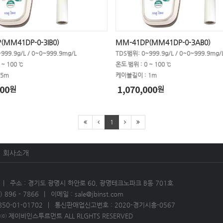
(MM41DP-0-3IB0)
MM-41DP(MM41DP-0-3AB0)
999.9g/L / 0~0~999.9mg/L
TDS범위: 0~999.9g/L / 0~0~999.9mg/
~ 100 ℃
온도 범위 : 0 ~ 100 ℃
 5m
케이블길이 : 1m
00
1,070,000
원
원
1
회사소개
주소 : 경기도 광명시 하안로 60, 광명테크노파크 B동 701호
 896 - 7866
이메일 : sale@jbinst.com
850-01-01702
통신판매업신고번호 : 2020-경기시흥-0567
 ⓒ 제이비인스투르먼트 ALL RLGHTS RESERVED