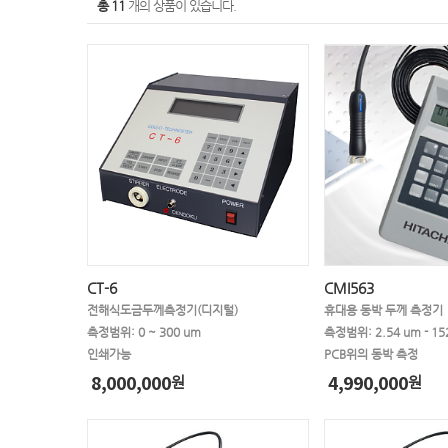
총 11
개의 상품이 있습니다.
CT-6
CMI563
전해식도금두께측정기(디지털)
휴대용 동박 두께 측정기
측정범위: 0 ~ 300 um
인쇄가능
PCB위의 동박 측정
8,000,000
4,990,000
원
원