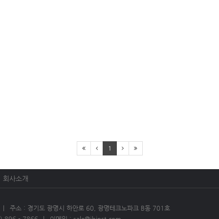
1
회사소개
주소 : 경기도 광명시 하안로 60, 광명테크노파크 B동 701호
 896 - 7866
이메일 : sale@jbinst.com