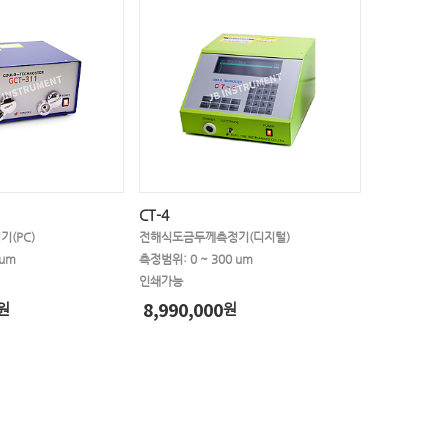
CT-4
(PC)
전해식도금두께측정기(디지털)
 um
측정범위: 0 ~ 300 um
인쇄가능
8,990,000
원
원