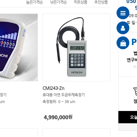
050
높은가격순
낮은가격순
히트상품
추천상품
09:
토·일
연구
바
CMI243-Zn
측정기
휴대용 아연 도금두께측정기
 um
측정범위: 0 ~ 38 um
4,990,000
원
오늘