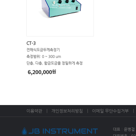
CT-3
전해식도금두께측정기
측정범위: 0 ~ 300 um
단층, 다층, 함금도금을 정밀하게 측정
6,200,000
원
이용약관
개인정보처리방침
이메일 무단수집거부
대표 : 윤병걸
대표번호 : 02)