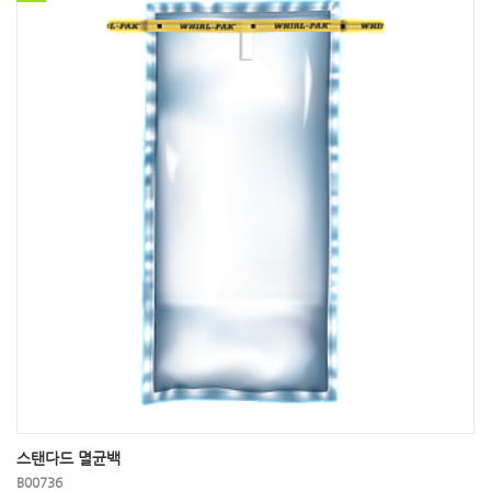
스탠다드 멸균백
B00736