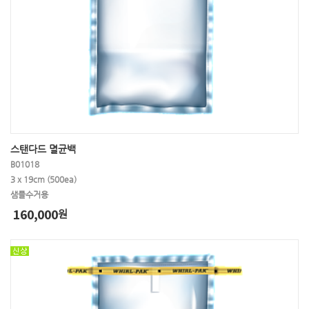
스탠다드 멸균백
B01018
3 x 19cm (500ea)
샘플수거용
160,000
원