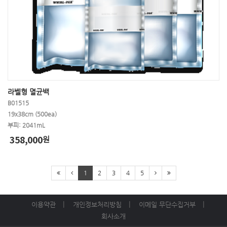
라벨형 멸균백
B01515
19x38cm (500ea)
부피: 2041mL
358,000
원
1
2
3
4
5
이용약관
개인정보처리방침
이메일 무단수집거부
회사소개