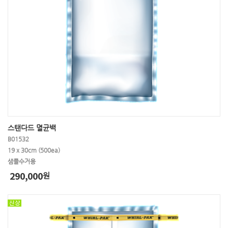
스탠다드 멸균백
B01532
19 x 30cm (500ea)
샘플수거용
290,000
원