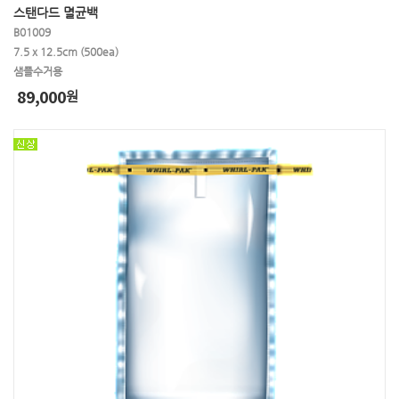
스탠다드 멸균백
B01009
7.5 x 12.5cm (500ea)
샘플수거용
89,000
원