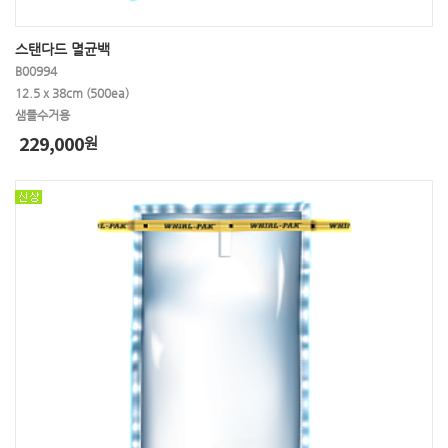
스탠다드 멸균백
B00994
12.5 x 38cm (500ea)
샘플수거용
229,000
원