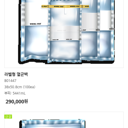
라벨형 멸균백
B01447
38x50.8cm (100ea)
부피: 5441mL
290,000
원