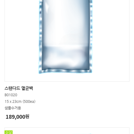
스탠다드 멸균백
B01020
15 x 23cm (500ea)
샘플수거용
189,000
원