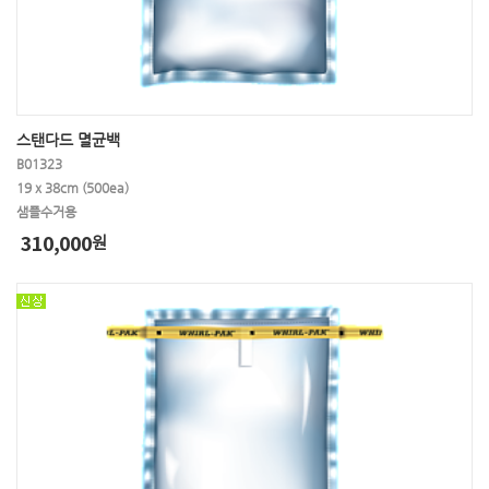
스탠다드 멸균백
B01323
19 x 38cm (500ea)
샘플수거용
310,000
원