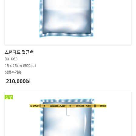
스탠다드 멸균백
B01063
15 x 23cm (500ea)
샘플수거용
210,000
원