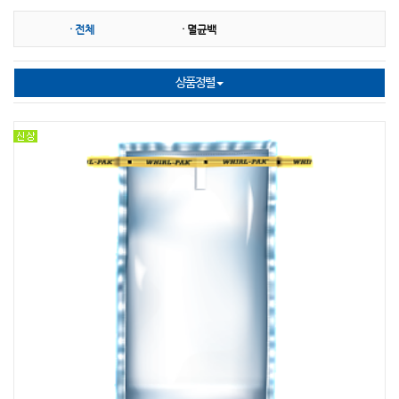
· 전체
· 멸균백
TOA DKK
HACH
DEFELSKO
ISTEK
AND
SUPMEA
상품정렬
NASCO(Whirl-Pak)
HORIBA
ACCURATE
PTE
ATAGO
CAS(카스)
Broadley James
WANDI