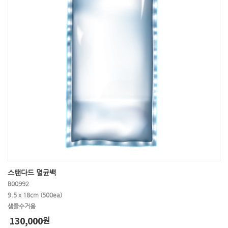
스탠다드 멸균백
B00992
9.5 x 18cm (500ea)
샘플수거용
130,000
원