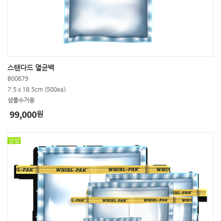
스탠다드 멸균백
B00679
7.5 x 18.5cm (500ea)
샘플수거용
99,000
원