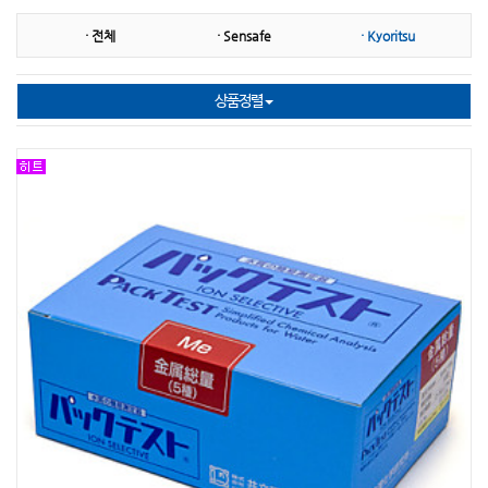
· 전체
· Sensafe
· Kyoritsu
㉡ 니켈
㉢ 다항목
㉢ 대장균
㉢ 단백질
㉤ 마그네슘
㉤ 망간
상품정렬
㉤ 몰리브덴산염
㉥ 불소
㉥ 붕소
㉥ 비소
㉥ 비타민
㉥ 브롬
㉥ 박테리아
㉦ 시안화물
㉦ 산화방지제
㉦ 산가측정(기름)
㉦ 세제(계면활성제)
㉦ 수은
㉧ 은
㉧ 오존
㉧ 아민
㉧요오드
㉧ 이산화염소
㉧ 이산화탄소
㉧ 인산염
㉧ 아연
㉧ 아질산염
㉧ 아염소산나트륨
㉧ 아황산염
㉧ 알카리도