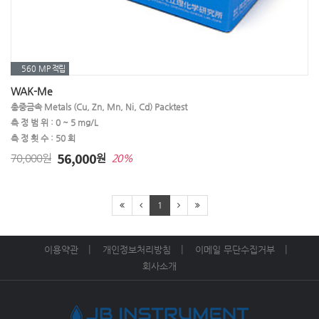
㉧ 아질산성질소
㉧ 알루미늄
㉧ 암모늄
㉧ 암모늄질소
㉧ 암모니아
㉧ 암모니아성질소
㉧ 용존산소(DO)
㉧ 염소
㉧ 염도,염분
560 MP
적립
㉧ 염화물
㉨ 질산염
㉨ 질산성질소
WAK-Me
총중금속 Metals (Cu, Zn, Mn, Ni, Cd) Packtest
㉨ 잔류농약
㉨ 잔류염소
㉩ 철
측 정 범 위 : 0 ~ 5 mg/L
측 정 횟 수 : 50 회
㉩ 총경도
㉩ 총질소(전질소)
㉩ 총대장균
56,000
70,000원
원
20%
㉩ 총크롬
㉩ 총중금속
㉩ 총염소
1
㉩ 총잔류염소
㉪ 코발트
㉪ 칼슘
㉫ 탄수화물
㉬ 팔라듐
㉬ 포름알데히드
이용약관
개인정보처리방침
이메일 무단수집거부
㉬ 페놀
㉭ 하이드라진
㉭ 황산
회사소개
㉭ 황산염
㉭ 황화물
㉭ 황화수소