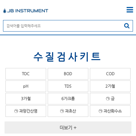
수질검사키트
TOC
BOD
COD
pH
TDS
2가철
3가철
6가크롬
㉠ 금
㉠ 과망간산염
㉠ 과초산
㉠ 과산화수소
㉠ 과산화아세트산
㉠ 과황산염
㉠ 글리콜
더보기 +
㉠ 구리
㉠ 계면활성제
㉡ 납