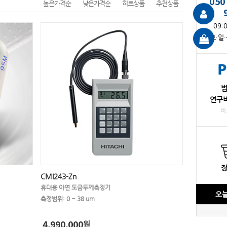
050
높은가격순
낮은가격순
히트상품
추천상품
09:
토·일
연구
바
CMI243-Zn
휴대용 아연 도금두께측정기
오늘
측정범위: 0 ~ 38 um
4,990,000
원