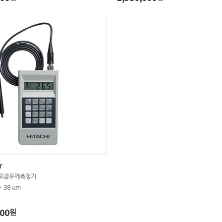
r
 도금두께측정기
 38 um
00
원