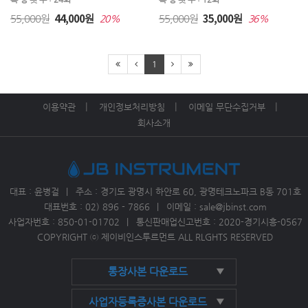
㉧ 아질산성질소
㉧ 알루미늄
㉧ 암모늄
44,000
35,000
55,000원
원
55,000원
원
20%
36%
㉧ 암모늄질소
㉧ 암모니아
㉧ 암모니아성질소
㉧ 용존산소(DO)
㉧ 염소
㉧ 염도,염분
1
㉧ 염화물
㉨ 질산염
㉨ 질산성질소
이용약관
개인정보처리방침
이메일 무단수집거부
㉨ 잔류농약
㉨ 잔류염소
㉩ 철
회사소개
㉩ 총경도
㉩ 총질소(전질소)
㉩ 총대장균
㉩ 총크롬
㉩ 총중금속
㉩ 총염소
대표 : 윤병걸
주소 : 경기도 광명시 하안로 60, 광명테크노파크 B동 701호
㉩ 총잔류염소
㉪ 코발트
㉪ 칼슘
대표번호 : 02) 896 - 7866
이메일 : sale@jbinst.com
사업자번호 :
850-01-01702
통신판매업신고번호 : 2020-경기시흥-0567
㉫ 탄수화물
㉬ 팔라듐
㉬ 포름알데히드
COPYRIGHT ⓒ 제이비인스투르먼트 ALL RLGHTS RESERVED
㉬ 페놀
㉭ 하이드라진
㉭ 황산
통장사본 다운로드
▼
㉭ 황산염
㉭ 황화물
㉭ 황화수소
사업자등록증사본 다운로드
▼