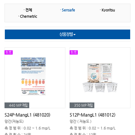
· 전체
· Sensafe
· Kyoritsu
㉡ 니켈
㉢ 다항목
㉢ 대장균
· Chemetric
㉢ 단백질
㉤ 마그네슘
㉤ 망간
상품정렬
㉤ 몰리브덴산염
㉥ 불소
㉥ 붕소
㉥ 비소
㉥ 비타민
㉥ 브롬
㉥ 박테리아
㉦ 시안화물
㉦ 산화방지제
㉦ 산가측정(기름)
㉦ 세제(계면활성제)
㉦ 수은
㉧ 은
㉧ 오존
㉧ 아민
㉧요오드
㉧ 이산화염소
㉧ 이산화탄소
440 MP
적립
350 MP
적립
㉧ 인산염
㉧ 아연
㉧ 아질산염
S24P-MangL1 (481020)
S12P-MangL1 (481012)
망간(저농도)
망간 ( 저농도 )
㉧ 아염소산나트륨
㉧ 아황산염
㉧ 알카리도
측 정 범 위 : 0.02 ~ 1.6 mg/L
측 정 범 위 : 0.02 ~ 1.6 mg/L
측 정 횟 수 : 24회
측 정 횟 수 : 12회