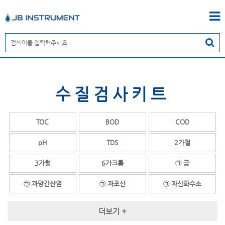
수질검사키트
TOC
BOD
COD
pH
TDS
2가철
3가철
6가크롬
㉠ 금
㉠ 과망간산염
㉠ 과초산
㉠ 과산화수소
㉠ 과산화아세트산
㉠ 과황산염
㉠ 글리콜
더보기 +
㉠ 구리
㉠ 계면활성제
㉡ 납