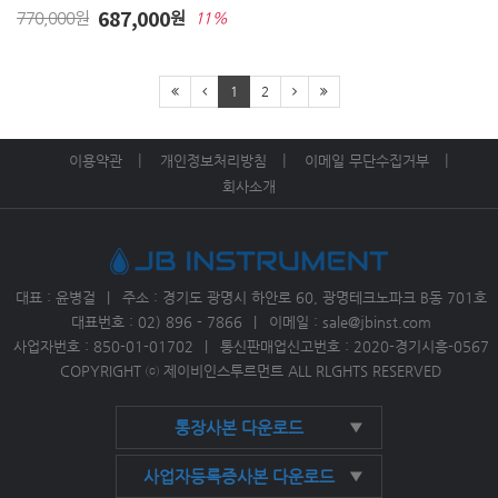
687,000
770,000원
원
11%
1
2
이용약관
개인정보처리방침
이메일 무단수집거부
회사소개
대표 : 윤병걸
주소 : 경기도 광명시 하안로 60, 광명테크노파크 B동 701호
대표번호 : 02) 896 - 7866
이메일 : sale@jbinst.com
사업자번호 :
850-01-01702
통신판매업신고번호 : 2020-경기시흥-0567
COPYRIGHT ⓒ 제이비인스투르먼트 ALL RLGHTS RESERVED
통장사본 다운로드
▼
사업자등록증사본 다운로드
▼