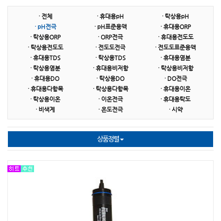
· 전체
· 휴대용pH
· 탁상용pH
TOA DKK
HACH
DEFELSKO
· pH전극
· pH표준용액
· 휴대용ORP
· 탁상용ORP
· ORP전극
· 휴대용전도도
ISTEK
AND
SUPMEA
· 탁상용전도도
· 전도도전극
· 전도도표준용액
· 휴대용TDS
· 탁상용TDS
· 휴대용염분
NASCO(Whirl-Pak)
HORIBA
ACCURATE
· 탁상용염분
· 휴대용비저항
· 탁상용비저항
· 휴대용DO
· 탁상용DO
· DO전극
PTE
ATAGO
CAS(카스)
· 휴대용다항목
· 탁상용다항목
· 휴대용이온
· 탁상용이온
· 이온전극
· 휴대용탁도
Broadley James
WANDI
· 비색계
· 온도전극
· 시약
상품정렬